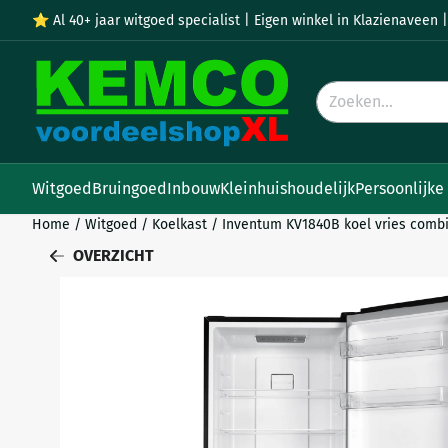
Cookievoorkeuren zijn momenteel gesloten.
⭐ Al 40+ jaar witgoed specialist | Eigen winkel in Klazienaveen |
Zoeken
Witgoed
Bruingoed
Inbouw
Kleinhuishoudelijk
Persoonlijke
Home
/
Witgoed
/
Koelkast
/
Inventum KV1840B koel vries comb
OVERZICHT