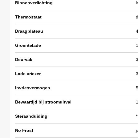
Binnenverlichting
l
Thermostaat
d
Draagplateau
Groentelade
Deurvak
Lade vriezer
Invriesvermogen
5
Bewaartijd bij stroomuitval
Steraanduiding
*
No Frost
j