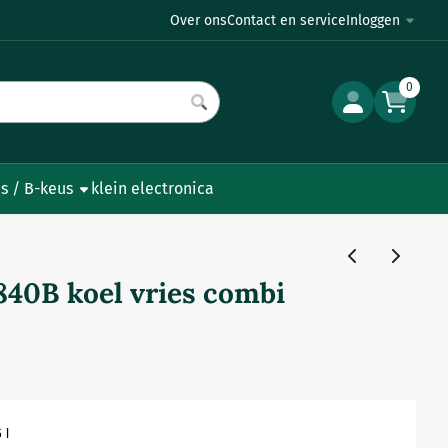
Over ons
Contact en service
Inloggen
0
s / B-keus
klein electronica
40B koel vries combi
 l