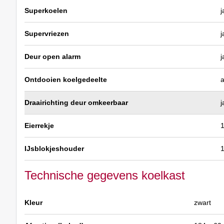
Superkoelen
j
Supervriezen
j
Deur open alarm
j
Ontdooien koelgedeelte
a
Draairichting deur omkeerbaar
j
Eierrekje
IJsblokjeshouder
Technische gegevens koelkast
Kleur
zwart