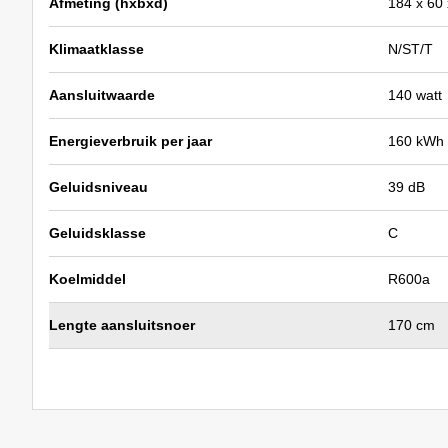
Afmeting (hxbxd)
184 x 60
Klimaatklasse
N/ST/T
Aansluitwaarde
140 watt
Energieverbruik per jaar
160 kWh
Geluidsniveau
39 dB
Geluidsklasse
C
Koelmiddel
R600a
Lengte aansluitsnoer
170 cm