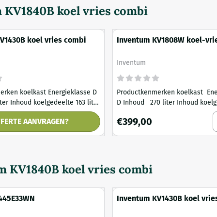
 KV1840B koel vries combi
V1430B koel vries combi
Inventum KV1808W koel-vri
combinatie
Merk:
Inventum
oelkast Energieklasse D
Productkenmerken koelkast Energieklasse
D Inhoud 270 liter Inhoud koelgedeelte 199
lte 41 liter
liter Inhoud vriesgedeelte 71 liter
 KV1850B
nvraag
A
Prijs: 399,00
€399,00
FERTE AANVRAGEN?
aat digitaal
Binnenverlichting led Thermostaat digitaal
k 3
Draagplateau 4 Groentelade 1 Deurvak 3
Lade vriezer 3 Invriesvermogen 3,5 kg/24u
 s...
...
m KV1840B koel vries combi
445E33WN
Inventum KV1430B koel vrie