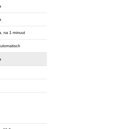
a
a
a, na 1 minuut
utomatisch
a
1
1