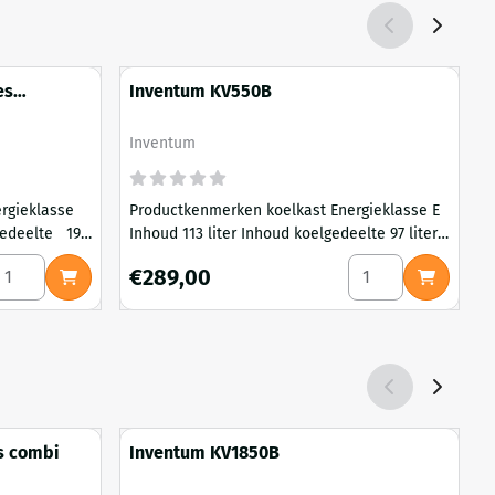
es
Inventum KV550B
Merk:
M
Inventum
Productkenmerken koelkast Energieklasse E
P
Inhoud 113 liter Inhoud koelgedeelte 97 liter
Inhou
Inhoud vriesgedeelte 16 liter
Th
antal kiezen voor Inventum KV1808W koel-vries combinatie
Aantal kiezen voo
Prijs: 289,00
V
€289,00
Binnenverlichting ja Draagplateau 2
Gro
Groentelade...
Syst
alarm
s combi
Inventum KV1850B