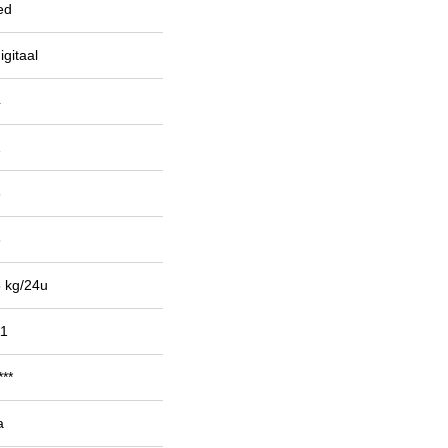
ed
igitaal
4
1
3
3
 kg/24u
11
***
a