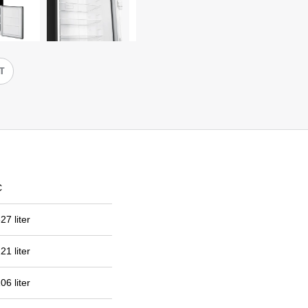
IT
C
27 liter
21 liter
06 liter