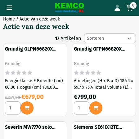
Cookievoorkeuren zijn momenteel gesloten.
0
Home
/
Actie van deze week
Actie van deze week
Sorteermethode
17
Artikelen
Grundig GLPN66820X
Grundig GFPN66820X
Koelkast
Vrieskast NoFrost
Merk:
Merk:
Grundig
Grundig
Energieklasse E Breedte (cm)
Afmetingen (H x B x D) 186.5 x
60,00 Hoogte (cm) 186,00
59.7 x 75.4 Totaal volume (L)
Totaal volume (L) 447,00 Netto
313,00 Netto inhoud (L) 286
Van 849,00 voor 679,00
Prijs: 799,00
€679,00
€799,00
€849,00
inhoud (L) 365 Digitale
NO FROST Invriescapaciteit
Aantal kiezen voor Grundig GLPN66820X Koelkast
Aantal kiezen voor Grundig 
aanduiding van temperatuur
(kg/24u) 17 Autonomie (u) 10
Dynamisch koelingsysteem
Geluidsniveau (dBA) 34
Verstelbare leggers 5...
Koelgas R600a ...
Severin MW7770 solo
Siemens SE61IX12TE
magnetron
Volledig geïntegreerde
OP=OP