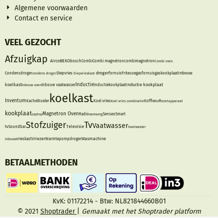
Algemene voorwaarden
Contact en service
VEEL GEZOCHT
Afzuigkap
Airco
BEKO
bosch
Combi
Combi magnetron
combimagnetron
Combi oven
droger
Inbouw
Condensdroger
condens droger
Diepvries
Diepvrieskast
fornuis
Friteuse
gasfornuis
gaskookplaat
Inductie
koelkast
Inductie kookplaat
Inbouw oven
Inbouw vaatwasser
inductiekookplaat
koelkast
Inventum
Kachel
Koeler
Koel vries
Koel vries combinatie
Koffie
Koffiezetapparaat
kookplaat
Magnetron
Oven
Laptop
Radio
samsung
Senseo
Smart
Stofzuiger
Tv
Vaatwasser
Televisie
tv
Soundbar
Vaatwasser
Vriezer
Wasmachine
inbouw
vrieskast
Warmtepompdroger
BETAALMETHODEN
KvK: 01172214 - Btw: NL821844660B01
© 2021
Shoptrader
|
Gemaakt met het Shoptrader platform