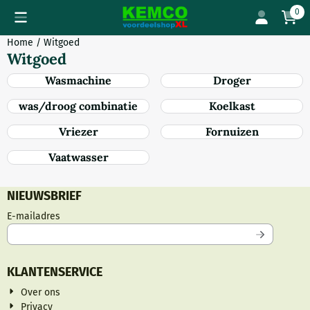
Cookievoorkeuren zijn momenteel gesloten.
0
Home
/
Witgoed
Witgoed
Wasmachine
Droger
was/droog combinatie
Koelkast
Vriezer
Fornuizen
Vaatwasser
NIEUWSBRIEF
Vul je e-mailadres in voor de nieuwsbrief
E-mailadres
KLANTENSERVICE
Over ons
Privacy