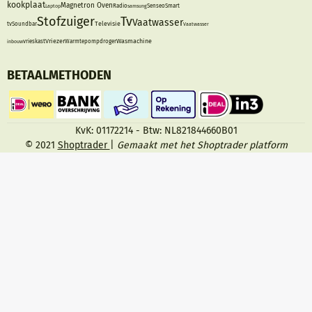
kookplaat
Magnetron
Oven
Laptop
Radio
samsung
Senseo
Smart
Stofzuiger
Tv
Vaatwasser
Televisie
tv
Soundbar
Vaatwasser
Vriezer
Wasmachine
inbouw
vrieskast
Warmtepompdroger
BETAALMETHODEN
KvK: 01172214 - Btw: NL821844660B01
© 2021
Shoptrader
|
Gemaakt met het Shoptrader platform