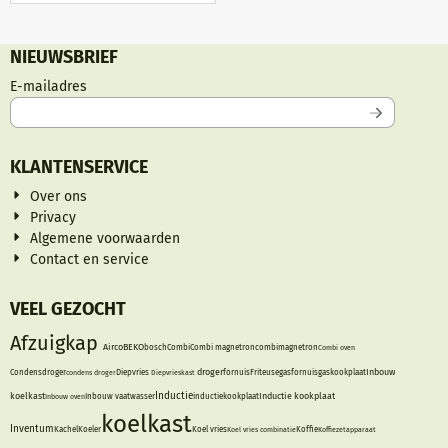
NIEUWSBRIEF
Vul je e-mailadres in voor de nieuwsbrief
E-mailadres
KLANTENSERVICE
Over ons
Privacy
Algemene voorwaarden
Contact en service
VEEL GEZOCHT
Afzuigkap
Airco
BEKO
bosch
Combi
Combi magnetron
combimagnetron
Combi oven
droger
Inbouw
Condensdroger
condens droger
Diepvries
Diepvrieskast
fornuis
Friteuse
gasfornuis
gaskookplaat
Inductie
koelkast
Inductie kookplaat
Inbouw oven
Inbouw vaatwasser
inductiekookplaat
koelkast
Inventum
Kachel
Koeler
Koel vries
Koel vries combinatie
Koffie
Koffiezetapparaat