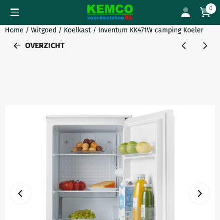
Cookievoorkeuren zijn momenteel gesloten.
0
Home
/
Witgoed
/
Koelkast
/
Inventum KK471W camping Koeler
OVERZICHT