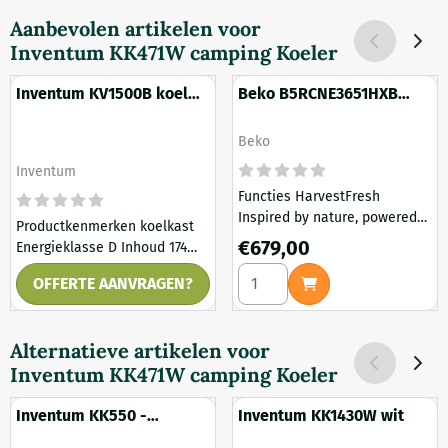
Aanbevolen artikelen voor
Inventum KK471W camping Koeler
Inventum KV1500B koel
Beko B5RCNE3651HXB
vries combi
Koel-vries Combinatie
Merk:
Beko
Merk:
Inventum
Functies HarvestFresh
Inspired by nature, powered
Productkenmerken koelkast
by light Vitamins in fruit and
Prijs: 679,00
€679,00
Energieklasse D Inhoud 174
veg are no longer lost to
liter Inhoud koelgedeelte 115
Prijs op aanvraag
Aantal kiezen voor Beko B5
refrigeration! HarvestFresh’s
OFFERTE AANVRAGEN?
liter Inhoud vriesgedeelte 59
3-colour technology mimics
liter Binnenverlichting led
the 24-hour sun-cycle inside
Thermostaat digitaal
the crisper, preserving
Alternatieve artikelen voor
Draagplateau 3 Groentelade 1
vitamins for longer. This
Inventum KK471W camping Koeler
Deurvak 3 Lade vriezer 1
unique technology inside your
Vriesvak met klep 1 Pizzavak
crisper will allow you to enjoy
Inventum KK550 -
Inventum KK1430W wit
of pizza...
nutritious meals and a
Tafelmodel koeler