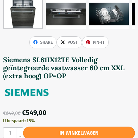
SHARE
POST
PIN-IT
Siemens SL61IX12TE Volledig
geïntegreerde vaatwasser 60 cm XXL
(extra hoog) OP=OP
€
549,00
€
649,00
U bespaart:
15
%
Aantal
+
IN WINKELWAGEN
-