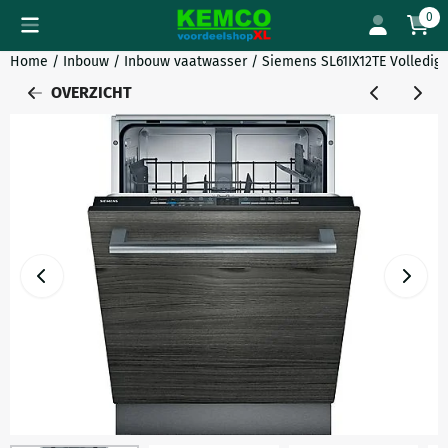
Cookievoorkeuren zijn momenteel gesloten.
0
Home
/
Inbouw
/
Inbouw vaatwasser
/
Siemens SL61IX12TE Volledig
OVERZICHT