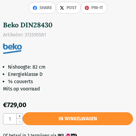
SHARE
POST
PIN-IT
Beko DIN28430
Artikelnr:
372595581
Nishoogte: 82 cm
Energieklasse D
14 couverts
Mits op voorraad
€
729,00
Aantal
+
IN WINKELWAGEN
-
Of betaal in 3 termijnen via
IN3