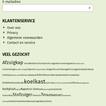
Vul je e-mailadres in voor de nieuwsbrief
E-mailadres
KLANTENSERVICE
Over ons
Privacy
Algemene voorwaarden
Contact en service
VEEL GEZOCHT
Afzuigkap
Airco
BEKO
bosch
Combi
Combi magnetron
combimagnetron
Combi oven
droger
Inbouw
Condensdroger
condens droger
Diepvries
Diepvrieskast
fornuis
Friteuse
gasfornuis
gaskookplaat
Inductie
koelkast
Inductie kookplaat
Inbouw oven
Inbouw vaatwasser
inductiekookplaat
koelkast
Inventum
Kachel
Koeler
Koel vries
Koel vries combinatie
Koffie
Koffiezetapparaat
kookplaat
Magnetron
Oven
Senseo
Laptop
Radio
samsung
Smart
Stofzuiger
Tv
Vaatwasser
Televisie
tv
Soundbar
Vaatwasser
Vriezer
Wasmachine
inbouw
vrieskast
Warmtepompdroger