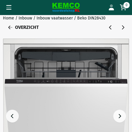
Cookievoorkeuren zijn momenteel gesloten.
0
Home
/
Inbouw
/
Inbouw vaatwasser
/
Beko DIN28430
OVERZICHT