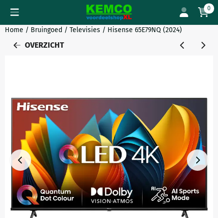
Cookievoorkeuren zijn momenteel gesloten.
0
Home
/
Bruingoed
/
Televisies
/
Hisense 65E79NQ (2024)
OVERZICHT