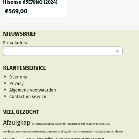
Hisense 65E79NQ (2024)
€
569,00
NIEUWSBRIEF
Vul je e-mailadres in voor de nieuwsbrief
E-mailadres
KLANTENSERVICE
Over ons
Privacy
Algemene voorwaarden
Contact en service
VEEL GEZOCHT
Afzuigkap
Airco
BEKO
bosch
Combi
Combi magnetron
combimagnetron
Combi oven
droger
Inbouw
Condensdroger
condens droger
Diepvries
Diepvrieskast
fornuis
Friteuse
gasfornuis
gaskookplaat