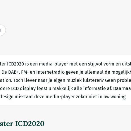
IT
r ICD2020 is een media-player met een stijlvol vorm en uits
. De DAB+, FM- en Internetradio geven je allemaal de mogelijkh
station. Toch liever naar je eigen muziek luisteren? Geen prob
eldere LCD display leest u makkelijk alle informatie af. Daarn
 design misstaat deze media-player zeker niet in uw woning.
ster ICD2020