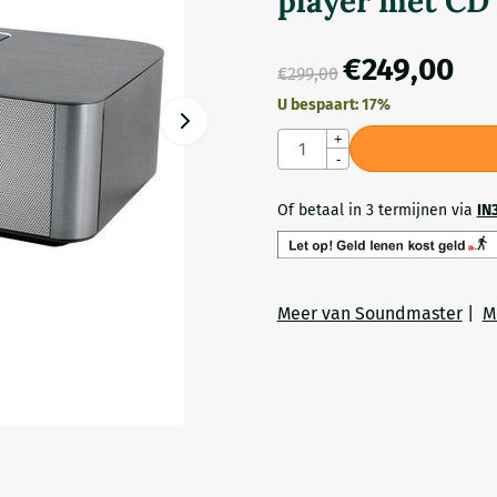
player met CD 
€
249,00
€
299,00
U bespaart:
17
%
Aantal
+
-
Of betaal in 3 termijnen via
IN
Meer van Soundmaster
|
M