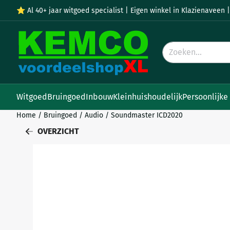
Cookievoorkeuren zijn momenteel gesloten.
⭐ Al 40+ jaar witgoed specialist | Eigen winkel in Klazienaveen |
Zoeken
Witgoed
Bruingoed
Inbouw
Kleinhuishoudelijk
Persoonlijke
Home
/
Bruingoed
/
Audio
/
Soundmaster ICD2020
OVERZICHT