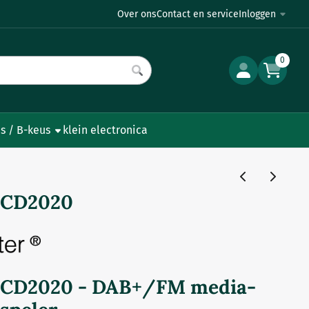
Over ons
Contact en service
Inloggen
0
s / B-keus
klein electronica
ICD2020
ICD2020 - DAB+/FM media-