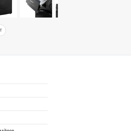
IT
raaiknop