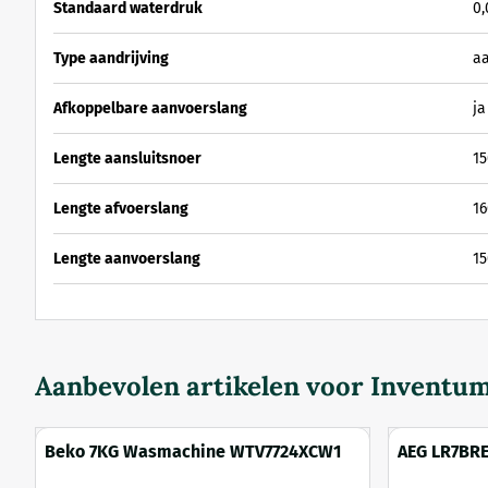
Standaard waterdruk
0
Type aandrijving
aa
Afkoppelbare aanvoerslang
ja
Lengte aansluitsnoer
1
Lengte afvoerslang
1
Lengte aanvoerslang
1
Aanbevolen artikelen voor
Inventu
Beko 7KG Wasmachine WTV7724XCW1
AEG LR7BR