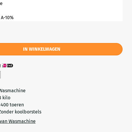
ie
 A-10%
IN WINKELWAGEN
3
Wasmachine
8 kilo
1400 toeren
Zonder koolborstels
 van Wasmachine