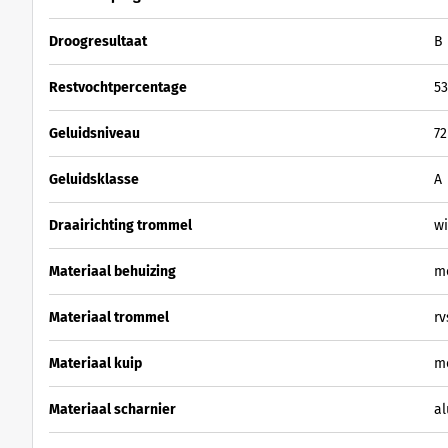
Droogresultaat
B
Restvochtpercentage
5
Geluidsniveau
72
Geluidsklasse
A
Draairichting trommel
w
Materiaal behuizing
m
Materiaal trommel
rv
Materiaal kuip
m
Materiaal scharnier
a