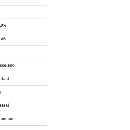
3,9%
 dB
isselend
etaal
s
etaal
luminium