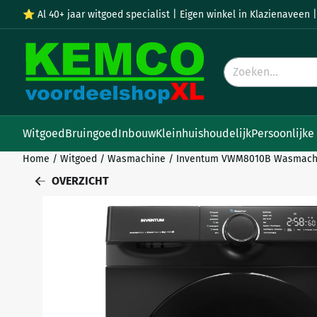
Cookievoorkeuren zijn momenteel gesloten.
⭐ Al 40+ jaar witgoed specialist | Eigen winkel in Klazienaveen |
Zoeken
Witgoed
Bruingoed
Inbouw
Kleinhuishoudelijk
Persoonlijke
Home
/
Witgoed
/
Wasmachine
/
Inventum VWM8010B Wasmachi
OVERZICHT