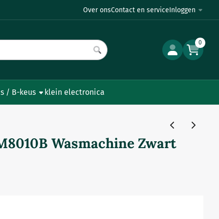
Over ons
Contact en service
Inloggen
0
s / B-keus
klein electronica
8010B Wasmachine Zwart