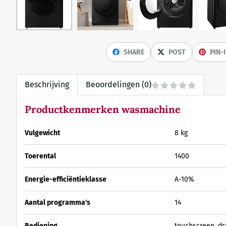
SHARE
POST
PIN-
Beschrijving
Beoordelingen (0)
Productkenmerken wasmachine
Vulgewicht
8 kg
Toerental
1400
Energie-efficiëntieklasse
A-10%
Aantal programma's
14
Bediening
touchscreen, d