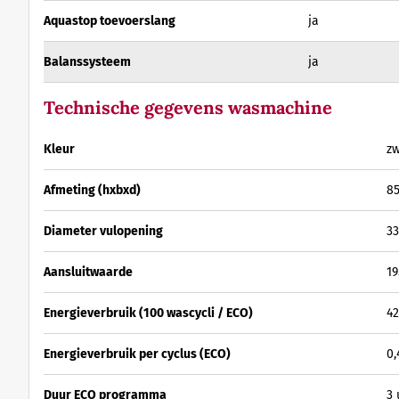
Aquastop toevoerslang
ja
Balanssysteem
ja
Technische gegevens wasmachine
Kleur
zw
Afmeting (hxbxd)
85
Diameter vulopening
3
Aansluitwaarde
19
Energieverbruik (100 wascycli / ECO)
4
Energieverbruik per cyclus (ECO)
0,
Duur ECO programma
3 