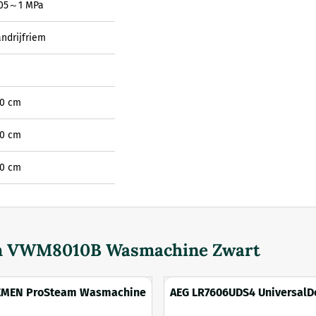
,05～1 MPa
ndrijfriem
50 cm
60 cm
50 cm
m VWM8010B Wasmachine Zwart
EMEN ProSteam Wasmachine
AEG LR7606UDS4 UniversalD
wasmachine